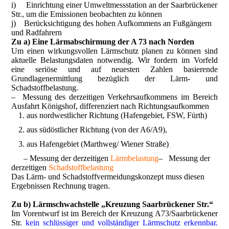
i) Einrichtung einer Umweltmessstation an der Saarbrückener
Str., um die Emissionen beobachten zu können
j) Berücksichtigung des hohen Aufkommens an Fußgängern
und Radfahrern
Zu a) Eine Lärmabschirmung der A 73 nach Norden
Um einen wirkungsvollen Lärmschutz planen zu können sind
aktuelle Belastungsdaten notwendig. Wir fordern im Vorfeld
eine seriöse und auf neuesten Zahlen basierende
Grundlagenermittlung bezüglich der Lärm- und
Schadstoffbelastung.
– Messung des derzeitigen Verkehrsaufkommens im Bereich
Ausfahrt Königshof, differenziert nach Richtungsaufkommen
aus nordwestlicher Richtung (Hafengebiet, FSW, Fürth)
aus südöstlicher Richtung (von der A6/A9),
aus Hafengebiet (Marthweg/ Wiener Straße)
– Messung der derzeitigen
Lärmbelastung
– Messung der
derzeitigen
Schadstoffbelastung
Das Lärm- und Schadstoffvermeidungskonzept muss diesen
Ergebnissen Rechnung tragen.
Zu b) Lärmschwachstelle „Kreuzung Saarbrückener Str.“
Im Vorentwurf ist im Bereich der Kreuzung A73/Saarbrückener
Str.
kein schlüssiger und vollständiger Lärmschutz erkennbar.