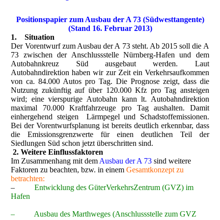
Positionspapier zum Ausbau der A 73 (Südwesttangente)
(Stand 16. Februar 2013)
1. Situation
Der Vorentwurf zum Ausbau der A 73 steht. Ab 2015 soll die A
73 zwischen der Anschlussstelle Nürnberg-Hafen und dem
Autobahnkreuz Süd ausgebaut werden. Laut
Autobahndirektion haben wir zur Zeit ein Verkehrsaufkommen
von ca. 84.000 Autos pro Tag. Die Prognose zeigt, dass die
Nutzung zukünftig auf über 120.000 Kfz pro Tag ansteigen
wird; eine vierspurige Autobahn kann lt. Autobahndirektion
maximal 70.000 Kraftfahrzeuge pro Tag aushalten. Damit
einhergehend steigen Lärmpegel und Schadstoffemissionen.
Bei der Vorentwurfsplanung ist bereits deutlich erkennbar, dass
die Emissionsgrenzwerte für einen deutlichen Teil der
Siedlungen Süd schon jetzt überschritten sind.
2. Weitere Einflussfaktoren
Im Zusammenhang mit dem
Ausbau der A 73
sind weitere
Faktoren zu beachten, bzw. in einem
Gesamtkonzept zu
betrachten:
–
Entwicklung des GüterVerkehrsZentrum (GVZ) im
Hafen
– Ausbau des Marthweges (Anschlussstelle zum GVZ