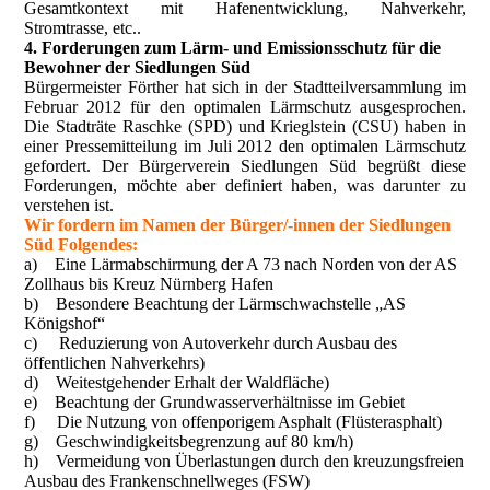
Gesamtkontext mit Hafenentwicklung, Nahverkehr,
Stromtrasse, etc..
4. Forderungen zum Lärm- und Emissionsschutz für die
Bewohner der Siedlungen Süd
Bürgermeister Förther hat sich in der Stadtteilversammlung im
Februar 2012 für den optimalen Lärmschutz ausgesprochen.
Die Stadträte Raschke (SPD) und Krieglstein (CSU) haben in
einer Pressemitteilung im Juli 2012 den optimalen Lärmschutz
gefordert. Der Bürgerverein Siedlungen Süd begrüßt diese
Forderungen, möchte aber definiert haben, was darunter zu
verstehen ist.
Wir fordern im Namen der Bürger/-innen der Siedlungen
Süd Folgendes:
a) Eine Lärmabschirmung der A 73 nach Norden von der AS
Zollhaus bis Kreuz Nürnberg Hafen
b) Besondere Beachtung der Lärmschwachstelle „AS
Königshof“
c) Reduzierung von Autoverkehr durch Ausbau des
öffentlichen Nahverkehrs)
d) Weitestgehender Erhalt der Waldfläche)
e) Beachtung der Grundwasserverhältnisse im Gebiet
f) Die Nutzung von offenporigem Asphalt (Flüsterasphalt)
g) Geschwindigkeitsbegrenzung auf 80 km/h)
h) Vermeidung von Überlastungen durch den kreuzungsfreien
Ausbau des Frankenschnellweges (FSW)