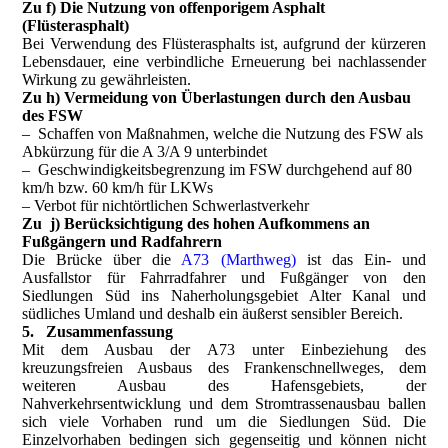
Zu f) Die Nutzung von offenporigem Asphalt
(Flüsterasphalt)
Bei Verwendung des Flüsterasphalts ist, aufgrund der kürzeren
Lebensdauer, eine verbindliche Erneuerung bei nachlassender
Wirkung zu gewährleisten.
Zu h) Vermeidung von Überlastungen durch den Ausbau
des FSW
– Schaffen von Maßnahmen, welche die Nutzung des FSW als
Abkürzung für die A 3/A 9 unterbindet
– Geschwindigkeitsbegrenzung im FSW durchgehend auf 80
km/h bzw. 60 km/h für LKWs
– Verbot für nichtörtlichen Schwerlastverkehr
Zu j) Berücksichtigung des hohen Aufkommens an
Fußgängern und Radfahrern
Die Brücke über die
A73 (Marthweg)
ist das Ein- und
Ausfallstor für Fahrradfahrer und Fußgänger von den
Siedlungen Süd ins Naherholungsgebiet Alter Kanal und
südliches Umland und deshalb ein äußerst sensibler Bereich.
5. Zusammenfassung
Mit dem Ausbau der A73 unter Einbeziehung des
kreuzungsfreien Ausbaus des Frankenschnellweges, dem
weiteren Ausbau des Hafensgebiets, der
Nahverkehrsentwicklung und dem Stromtrassenausbau ballen
sich viele Vorhaben rund um die Siedlungen Süd. Die
Einzelvorhaben bedingen sich gegenseitig und können nicht