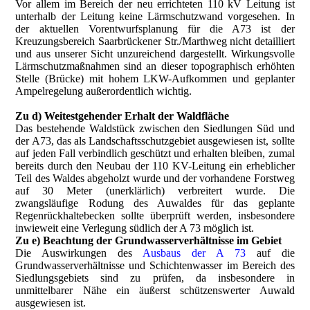
Vor allem im Bereich der neu errichteten 110 kV Leitung ist
unterhalb der Leitung keine Lärmschutzwand vorgesehen. In
der aktuellen Vorentwurfsplanung für die A73 ist der
Kreuzungsbereich Saarbrückener Str./Marthweg nicht detailliert
und aus unserer Sicht unzureichend dargestellt. Wirkungsvolle
Lärmschutzmaßnahmen sind an dieser topographisch erhöhten
Stelle (Brücke) mit hohem LKW-Aufkommen und geplanter
Ampelregelung außerordentlich wichtig.
Zu d) Weitestgehender Erhalt der Waldfläche
Das bestehende Waldstück zwischen den Siedlungen Süd und
der A73, das als Landschaftsschutzgebiet ausgewiesen ist, sollte
auf jeden Fall verbindlich geschützt und erhalten bleiben, zumal
bereits durch den Neubau der 110 KV-Leitung ein erheblicher
Teil des Waldes abgeholzt wurde und der vorhandene Forstweg
auf 30 Meter (unerklärlich) verbreitert wurde. Die
zwangsläufige Rodung des Auwaldes für das geplante
Regenrückhaltebecken sollte überprüft werden, insbesondere
inwieweit eine Verlegung südlich der A 73 möglich ist.
Zu e) Beachtung der Grundwasserverhältnisse im Gebiet
Die Auswirkungen des
Ausbaus der A 73
auf die
Grundwasserverhältnisse und Schichtenwasser im Bereich des
Siedlungsgebiets sind zu prüfen, da insbesondere in
unmittelbarer Nähe ein äußerst schützenswerter Auwald
ausgewiesen ist.